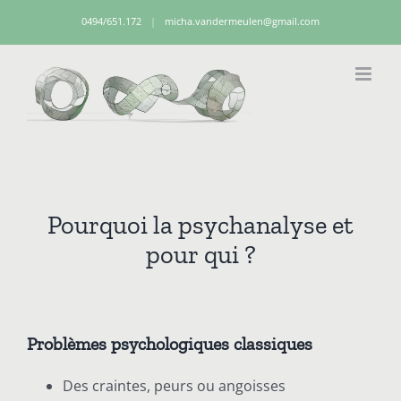
Skip
0494/651.172
|
micha.vandermeulen@gmail.com
to
content
Pourquoi la psychanalyse et
pour qui ?
Problèmes psychologiques classiques
Des craintes, peurs ou angoisses